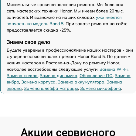
Минимальные сроки выполнения ремонта. Мы большая
сеть мастерских техники Honor. Мы имеем более 20 тыс.
запчастей. И возможно на наших складах
уже имеется
запчасть на модель Band 5
. При заказе ремонта на сайте -
предоставляется скидка -25%.
Знаем свое дело
Будьте уверены в профессионализме наших мастеров - они
с уверенностью выполнят ремонт Honor Band 5. По данным
наших мастеров в Ростове-на-Дону по ремонту Honor,
наиболее востребованы следующие услуги:
Замена Wi-Fi
,
Замена стекла
,
Замена динамика
,
Обновление ПО
,
Замена
вибро
,
Замена корпуса
,
Замена аккумулятора
,
Замена
экрана
,
Замена шлейфа матрицы
,
Замена микрофона
.
Акции сервисного